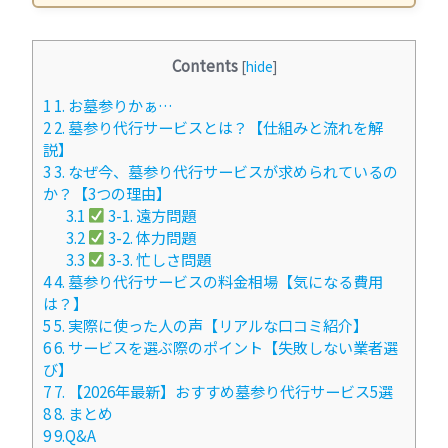
Contents
[
hide
]
1
1. お墓参りかぁ…
2
2. 墓参り代行サービスとは？【仕組みと流れを解
説】
3
3. なぜ今、墓参り代行サービスが求められているの
か？【3つの理由】
3.1
3-1. 遠方問題
3.2
3-2. 体力問題
3.3
3-3. 忙しさ問題
4
4. 墓参り代行サービスの料金相場【気になる費用
は？】
5
5. 実際に使った人の声【リアルな口コミ紹介】
6
6. サービスを選ぶ際のポイント【失敗しない業者選
び】
7
7. 【2026年最新】おすすめ墓参り代行サービス5選
8
8. まとめ
9
9.Q&A