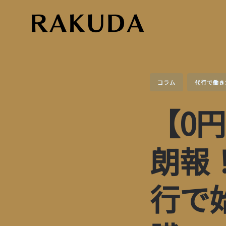
Skip
to
content
コラム
代行で働き
【0
朗報
行で