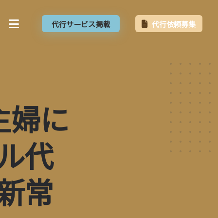
代行サービス掲載
代行依頼募集
主婦に
ル代
新常