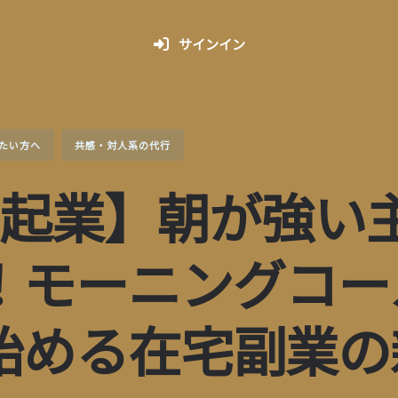
サインイン
たい方へ
共感・対人系の代行
円起業】朝が強い
！モーニングコー
始める在宅副業の