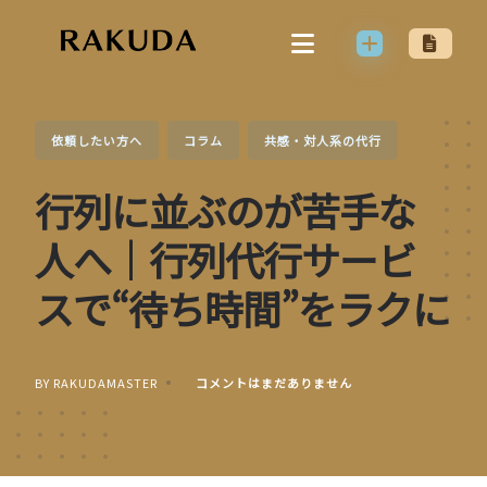
Skip
to
content
依頼したい方へ
コラム
共感・対人系の代行
行列に並ぶのが苦手な
人へ｜行列代行サービ
スで“待ち時間”をラクに
BY RAKUDAMASTER
コメントはまだありません