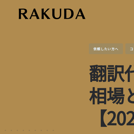
Skip
to
content
依頼したい方へ
コ
翻訳
相場
【20