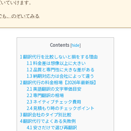
置いていけます。
でも、のぞいてみる
Contents
[
hide
]
1
翻訳代行を比較しないと損をする理由
1.1
料金差は想像以上に大きい
1.2
品質と専門性に大きな差がある
1.3
納期対応力は会社によって違う
2
翻訳代行の料金相場【2026年最新版】
2.1
英語翻訳の文字単価目安
2.2
専門翻訳の相場
2.3
ネイティブチェック費用
2.4
見積もり時のチェックポイント
3
翻訳会社のタイプ別比較
4
翻訳代行でよくある失敗例
4.1
安さだけで選び再翻訳