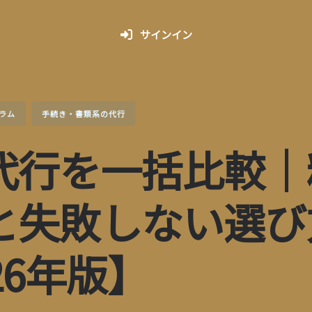
サインイン
ラム
手続き・書類系の代行
代行を一括比較｜
と失敗しない選び
26年版】