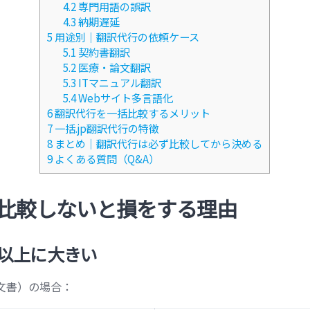
4.2
専門用語の誤訳
4.3
納期遅延
5
用途別｜翻訳代行の依頼ケース
5.1
契約書翻訳
5.2
医療・論文翻訳
5.3
ITマニュアル翻訳
5.4
Webサイト多言語化
6
翻訳代行を一括比較するメリット
7
一括.jp翻訳代行の特徴
8
まとめ｜翻訳代行は必ず比較してから決める
9
よくある質問（Q&A）
比較しないと損をする理由
以上に大きい
文書）の場合：