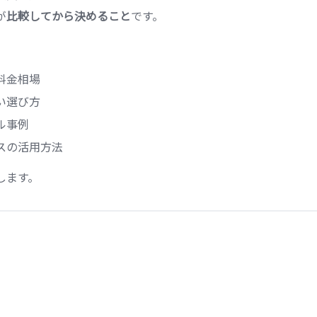
が
比較してから決めること
です。
料金相場
い選び方
ル事例
スの活用方法
します。