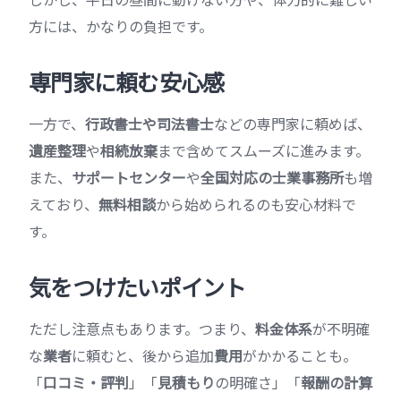
方には、かなりの負担です。
専門家に頼む安心感
一方で、
行政書士や司法書士
などの専門家に頼めば、
遺産整理
や
相続放棄
まで含めてスムーズに進みます。
また、
サポートセンター
や
全国対応の士業事務所
も増
えており、
無料相談
から始められるのも安心材料で
す。
気をつけたいポイント
ただし注意点もあります。つまり、
料金体系
が不明確
な
業者
に頼むと、後から追加
費用
がかかることも。
「
口コミ・評判
」「
見積もり
の明確さ」「
報酬の計算