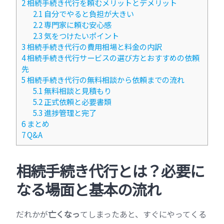
2
相続手続き代行を頼むメリットとデメリット
2.1
自分でやると負担が大きい
2.2
専門家に頼む安心感
2.3
気をつけたいポイント
3
相続手続き代行の費用相場と料金の内訳
4
相続手続き代行サービスの選び方とおすすめの依頼
先
5
相続手続き代行の無料相談から依頼までの流れ
5.1
無料相談と見積もり
5.2
正式依頼と必要書類
5.3
進捗管理と完了
6
まとめ
7
Q&A
相続手続き代行とは？必要に
なる場面と基本の流れ
だれかが
亡くなっ
てしまったあと、すぐにやってくる