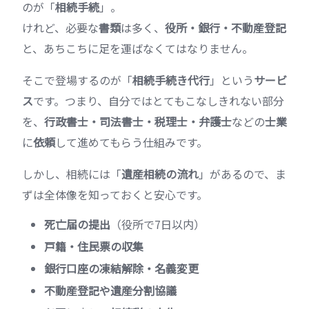
のが「
相続手続
」。
けれど、必要な
書類
は多く、
役所・銀行・不動産登記
と、あちこちに足を運ばなくてはなりません。
そこで登場するのが「
相続手続き代行
」という
サービ
ス
です。つまり、自分ではとてもこなしきれない部分
を、
行政書士・司法書士・税理士・弁護士
などの
士業
に
依頼
して進めてもらう仕組みです。
しかし、相続には「
遺産相続の流れ
」があるので、ま
ずは全体像を知っておくと安心です。
死亡届の提出
（役所で7日以内）
戸籍・住民票の収集
銀行口座の凍結解除・名義変更
不動産登記や遺産分割協議