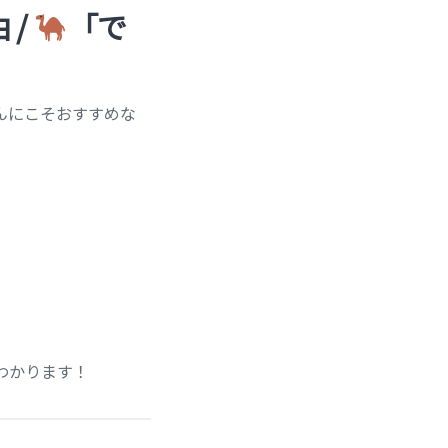
 /
「で
んにこそおすすめな
わかります！