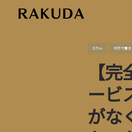
Skip
to
content
コラム
代行で働き
【完
ービ
がな