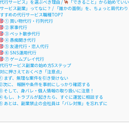
代行サービス」を選ぶべき理由 /
「できること」から始めていい
サービス副業」ってなに？ / 「誰かの面倒」を、ちょっと肩代わ
すすめの代行サービス職種TOP7
① 買い物代行・行列代行
② 家事代行
③ ペット散歩代行
④ 愚痴聞き代行
⑤ 友達代行・恋人代行
⑥ SNS運用代行
⑦ ゲームプレイ代行
代行サービス副業の始め方5ステップ
対に押さえておくべき「注意点」
① まず、無理な案件を引き受けない
②次に、 報酬や条件を事前にしっかり確認する
③ そして、身バレ・個人情報の取り扱いに注意！
④ もし、トラブルが起きたら、すぐに運営に相談する
⑤ あとは、副業禁止の会社員は「バレ対策」を忘れずに