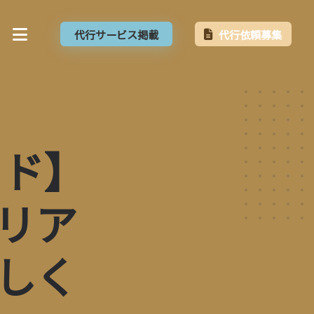
代行サービス掲載
代行依頼募集
イド】
リア
しく