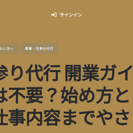
サインイン
たい方へ
家事・日常の代行
参り代行 開業ガ
は不要？始め方と
仕事内容までやさ