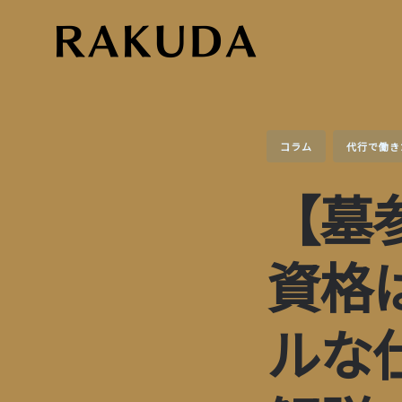
Skip
to
content
コラム
代行で働き
【墓
資格
ルな