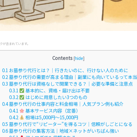
クが含まれています。
Contents
[
hide
]
0.1
お墓参り代行とは？｜行きたいのに、行けない人のために
0.2
墓参り代行の需要が高まる理由｜副業にも向いているって本
0.3
墓参り代行は資格なしで開業できる？｜必要な準備と注意点
0.3.1
基本的に、資格・届け出は不要
0.3.2
はじめに用意したい3つのもの
0.4
墓参り代行の仕事内容と料金相場｜人気プラン例も紹介
0.4.1
基本サービス内容（定番）
0.4.2
相場は5,000円〜15,000円
0.5
墓参り代行で“リピーター”を得るコツ｜信頼がしごとになる
0.6
墓参り代行の集客方法｜地域×ネットがいちばん強い