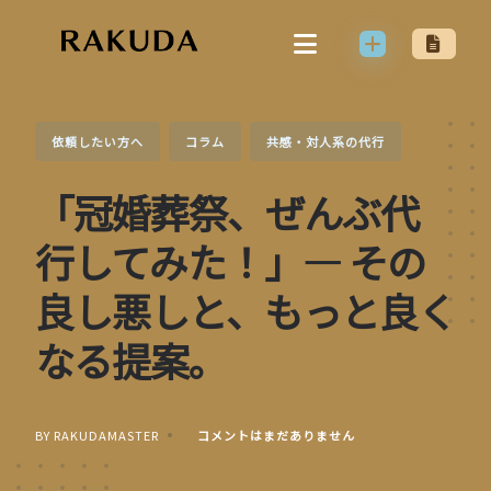
Skip
to
content
依頼したい方へ
コラム
共感・対人系の代行
「冠婚葬祭、ぜんぶ代
行してみた！」— その
良し悪しと、もっと良く
なる提案。
BY RAKUDAMASTER
コメントはまだありません