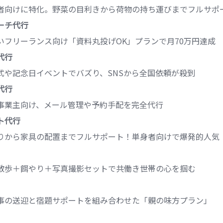
者向けに特化。野菜の目利きから荷物の持ち運びまでフルサポ
ーチ代行
いフリーランス向け「資料丸投げOK」プランで月70万円達成
代行
式や記念日イベントでバズり、SNSから全国依頼が殺到
代行
事業主向け、メール管理や予約手配を完全代行
ト代行
りから家具の配置までフルサポート！単身者向けで爆発的人気
散歩＋餌やり＋写真撮影セットで共働き世帯の心を掴む
事の送迎と宿題サポートを組み合わせた「親の味方プラン」