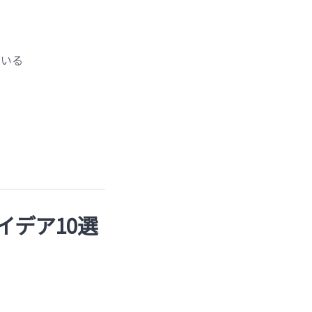
ている
イデア10選