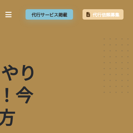
代行サービス掲載
代行依頼募集
】やり
！今
方