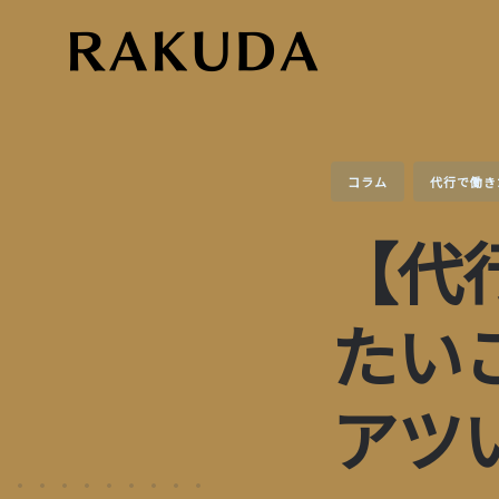
Skip
to
content
コラム
代行で働き
【代
たい
アツ