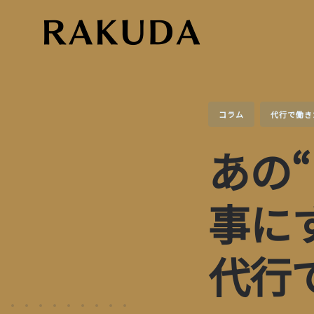
Skip
to
content
コラム
代行で働き
あの
事に
代行