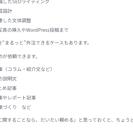
識したSEOライティング
成設計
慮した文体調整
真の挿入やWordPress投稿まで
を“まるっと”外注できるケースもあります。
のが依頼できます。
事（コラム・紹介文など）
の説明文
とめ記事
事やレポート記事
原案づくり など
に関することなら、だいたい頼める」と思っておくと、ちょう