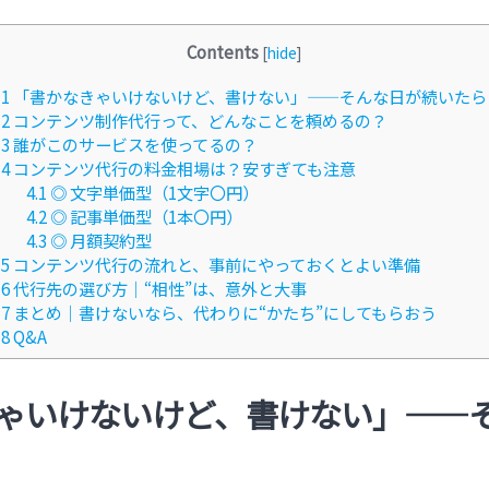
Contents
[
hide
]
1
「書かなきゃいけないけど、書けない」——そんな日が続いたら
2
コンテンツ制作代行って、どんなことを頼めるの？
3
誰がこのサービスを使ってるの？
4
コンテンツ代行の料金相場は？安すぎても注意
4.1
◎ 文字単価型（1文字〇円）
4.2
◎ 記事単価型（1本〇円）
4.3
◎ 月額契約型
5
コンテンツ代行の流れと、事前にやっておくとよい準備
6
代行先の選び方｜“相性”は、意外と大事
7
まとめ｜書けないなら、代わりに“かたち”にしてもらおう
8
Q&A
ゃいけないけど、書けない」——