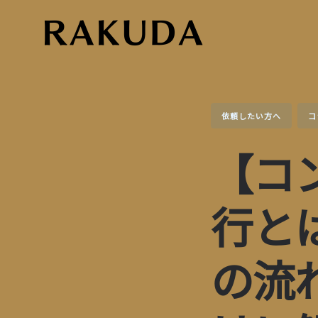
Skip
to
content
依頼したい方へ
コ
【コ
行と
の流