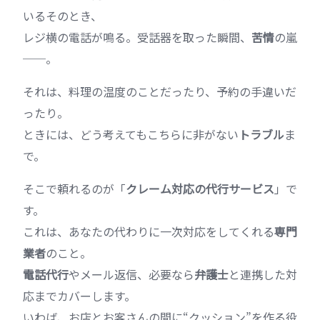
いるそのとき、
レジ横の電話が鳴る。受話器を取った瞬間、
苦情
の嵐
──。
それは、料理の温度のことだったり、予約の手違いだ
ったり。
ときには、どう考えてもこちらに非がない
トラブル
ま
で。
そこで頼れるのが「
クレーム対応の代行サービス
」で
す。
これは、あなたの代わりに一次対応をしてくれる
専門
業者
のこと。
電話代行
やメール返信、必要なら
弁護士
と連携した対
応までカバーします。
いわば、お店とお客さんの間に“クッション”を作る役