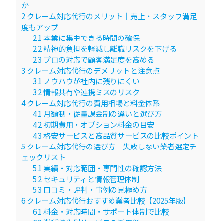
か
2
クレーム対応代行のメリット｜売上・スタッフ満足
度もアップ
2.1
本業に集中できる時間の確保
2.2
精神的負担を軽減し離職リスクを下げる
2.3
プロの対応で顧客満足度を高める
3
クレーム対応代行のデメリットと注意点
3.1
ノウハウが社内に残りにくい
3.2
情報共有や連携ミスのリスク
4
クレーム対応代行の費用相場と料金体系
4.1
月額制・従量課金制の違いと選び方
4.2
初期費用・オプション料金の目安
4.3
格安サービスと高品質サービスの比較ポイント
5
クレーム対応代行の選び方｜失敗しない業者選定チ
ェックリスト
5.1
実績・対応範囲・専門性の確認方法
5.2
セキュリティと情報管理体制
5.3
口コミ・評判・事例の見極め方
6
クレーム対応代行おすすめ業者比較【2025年版】
6.1
料金・対応時間・サポート体制で比較