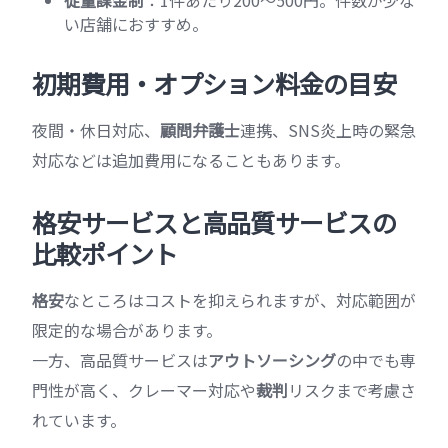
従量課金制
：1件あたり200〜500円。件数が少な
い店舗におすすめ。
初期費用・オプション料金の目安
夜間・休日対応、
顧問弁護士
連携、SNS炎上時の緊急
対応などは追加費用になることもあります。
格安サービスと高品質サービスの
比較ポイント
格安
なところはコストを抑えられますが、対応範囲が
限定的な場合があります。
一方、高品質サービスは
アウトソーシング
の中でも専
門性が高く、クレーマー対応や
裁判
リスクまで考慮さ
れています。