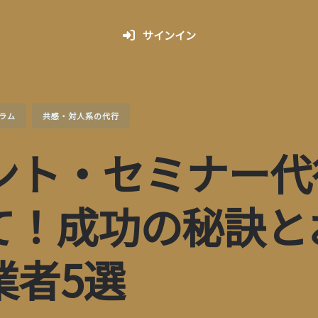
サインイン
ラム
共感・対人系の代行
ント・セミナー代
て！成功の秘訣と
業者5選