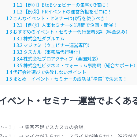
1.1.1
【例①】BtoBウェビナーの集客が3倍に！
1.1.2
【例②】PRイベントの運営負担をゼロに！
1.2
こんなイベント・セミナーは代行を使うべき！
1.2.1
【例③】人事セミナーを1週間で企画・開催！
1.3
おすすめのイベント・セミナー代行業者5選（料金込み）
1.3.1
株式会社ダブルエム
1.3.2
マジセミ（ウェビナー運営専門）
1.3.3
タスカル（事務局代行特化）
1.3.4
株式会社プロアクティブ（全国対応）
1.3.5
株式会社ビジネス・フォーラム事務局（総合サポート
1.4
代行会社選びで失敗しないポイント
1.5
まとめ：イベント・セミナーの成功は“準備”で決まる！
イベント・セミナー運営でよくあ
い…！」 → 集客不足でスカスカの会場。
発…！」 → マイクが入らない、スライドが映らない、進行が