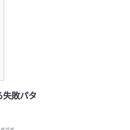
）
る失敗パタ
グダグダ。