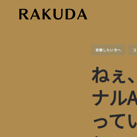
Skip
to
content
依頼したい方へ
コ
ねぇ
ナル
って