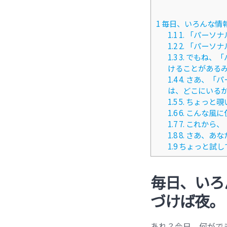
1
毎日、いろんな情
1.1
1. 「パーソ
1.2
2. 「パーソ
1.3
3. でもね、
けることがある
1.4
4. さあ、「
は、どこにいる
1.5
5. ちょっと
1.6
6. こんな風
1.7
7. これから
1.8
8. さあ、あ
1.9
ちょっと試し
毎日、いろ
づけば夜。
あれ？今日、何がで