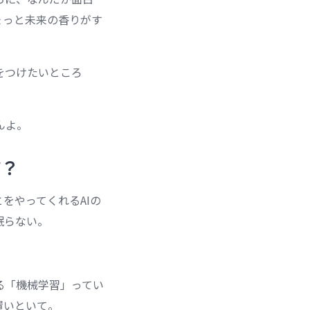
ょっと未来の香りがす
をつけたいところ
。
んよ。
ツ？
をやってくれるAIの
眠らない。
る「機械学習」ってい
置いといて。