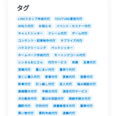
タグ
LINEスタンプ作成代行
YOUTUBE運営代行
お叱り代行
お知らせ
イベント・セミナー代行
キャットシッター
クレーム代行
ゲーム代行
コンテンツ・記事制作代行
サプライズ代行
ハウスクリーニング
ペットシッター
ホームページ作成代行
モーニングコール代行
レンタルおじさん
代行サービス
依頼
友達代行
営業代行
墓じまい代行
墓参り代行
宝くじ購入代行
家事代行
家族代行
宿題代行
幹事代行
引っ越し代行
恋人代行
悩み相談代行
愚痴聞き代行
手続き代行
涙活代行サービス
犬の散歩代行
猫のお世話代行
相続手続き代行
翻訳代行
行列代行
読書感想文代行
謝罪代行
買い物代行
資料作成代行
退職代行