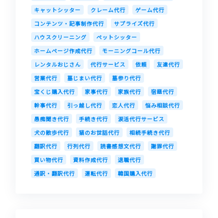
キャットシッター
クレーム代行
ゲーム代行
コンテンツ・記事制作代行
サプライズ代行
ハウスクリーニング
ペットシッター
ホームページ作成代行
モーニングコール代行
レンタルおじさん
代行サービス
依頼
友達代行
営業代行
墓じまい代行
墓参り代行
宝くじ購入代行
家事代行
家族代行
宿題代行
幹事代行
引っ越し代行
恋人代行
悩み相談代行
愚痴聞き代行
手続き代行
涙活代行サービス
犬の散歩代行
猫のお世話代行
相続手続き代行
翻訳代行
行列代行
読書感想文代行
謝罪代行
買い物代行
資料作成代行
退職代行
通訳・翻訳代行
運転代行
韓国購入代行