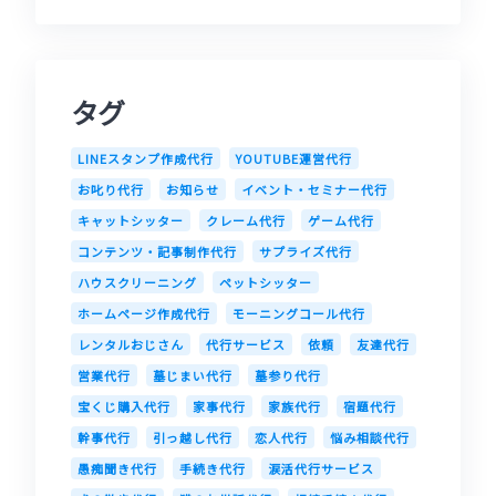
タグ
LINEスタンプ作成代行
YOUTUBE運営代行
お叱り代行
お知らせ
イベント・セミナー代行
キャットシッター
クレーム代行
ゲーム代行
コンテンツ・記事制作代行
サプライズ代行
ハウスクリーニング
ペットシッター
ホームページ作成代行
モーニングコール代行
レンタルおじさん
代行サービス
依頼
友達代行
営業代行
墓じまい代行
墓参り代行
宝くじ購入代行
家事代行
家族代行
宿題代行
幹事代行
引っ越し代行
恋人代行
悩み相談代行
愚痴聞き代行
手続き代行
涙活代行サービス