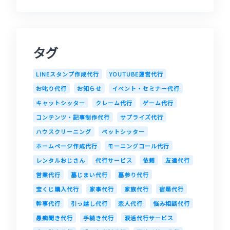
タグ
LINEスタンプ作成代行
YOUTUBE運営代行
お叱り代行
お知らせ
イベント・セミナー代行
キャットシッター
クレーム代行
ゲーム代行
コンテンツ・記事制作代行
サプライズ代行
ハウスクリーニング
ペットシッター
ホームページ作成代行
モーニングコール代行
レンタルおじさん
代行サービス
依頼
友達代行
営業代行
墓じまい代行
墓参り代行
宝くじ購入代行
家事代行
家族代行
宿題代行
幹事代行
引っ越し代行
恋人代行
悩み相談代行
愚痴聞き代行
手続き代行
涙活代行サービス