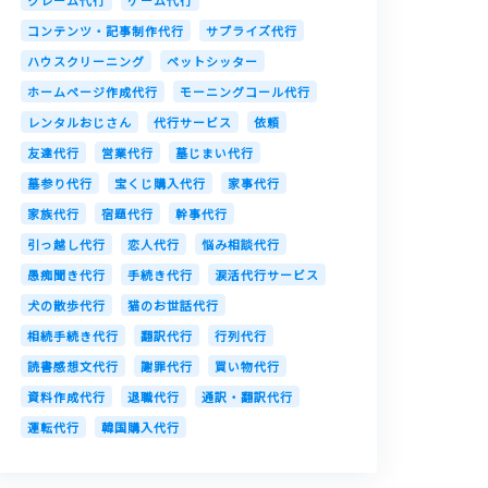
クレーム代行
ゲーム代行
コンテンツ・記事制作代行
サプライズ代行
ハウスクリーニング
ペットシッター
ホームページ作成代行
モーニングコール代行
レンタルおじさん
代行サービス
依頼
友達代行
営業代行
墓じまい代行
墓参り代行
宝くじ購入代行
家事代行
家族代行
宿題代行
幹事代行
引っ越し代行
恋人代行
悩み相談代行
愚痴聞き代行
手続き代行
涙活代行サービス
犬の散歩代行
猫のお世話代行
相続手続き代行
翻訳代行
行列代行
読書感想文代行
謝罪代行
買い物代行
資料作成代行
退職代行
通訳・翻訳代行
運転代行
韓国購入代行