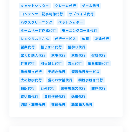
キャットシッター
クレーム代行
ゲーム代行
コンテンツ・記事制作代行
サプライズ代行
ハウスクリーニング
ペットシッター
ホームページ作成代行
モーニングコール代行
レンタルおじさん
代行サービス
依頼
友達代行
営業代行
墓じまい代行
墓参り代行
宝くじ購入代行
家事代行
家族代行
宿題代行
幹事代行
引っ越し代行
恋人代行
悩み相談代行
愚痴聞き代行
手続き代行
涙活代行サービス
犬の散歩代行
猫のお世話代行
相続手続き代行
翻訳代行
行列代行
読書感想文代行
謝罪代行
買い物代行
資料作成代行
退職代行
通訳・翻訳代行
運転代行
韓国購入代行