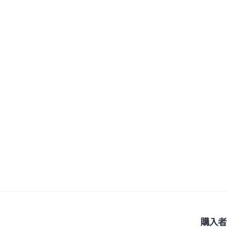
ー
ジ
送
り
購入者