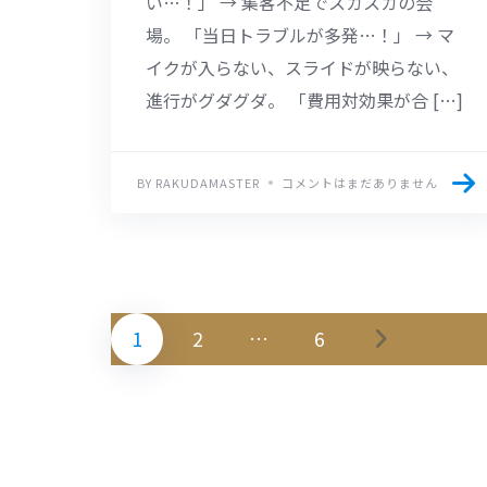
い…！」 → 集客不足でスカスカの会
場。 「当日トラブルが多発…！」 → マ
イクが入らない、スライドが映らない、
進行がグダグダ。 「費用対効果が合 […]
BY RAKUDAMASTER
コメントはまだありません
1
2
…
6
投
稿
の
ペ