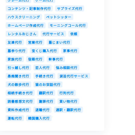
クレーム代行
ゲーム代行
コンテンツ・記事制作代行
サプライズ代行
ハウスクリーニング
ペットシッター
ホームページ作成代行
モーニングコール代行
レンタルおじさん
代行サービス
依頼
友達代行
営業代行
墓じまい代行
墓参り代行
宝くじ購入代行
家事代行
家族代行
宿題代行
幹事代行
引っ越し代行
恋人代行
悩み相談代行
愚痴聞き代行
手続き代行
涙活代行サービス
犬の散歩代行
猫のお世話代行
相続手続き代行
翻訳代行
行列代行
読書感想文代行
謝罪代行
買い物代行
資料作成代行
退職代行
通訳・翻訳代行
運転代行
韓国購入代行