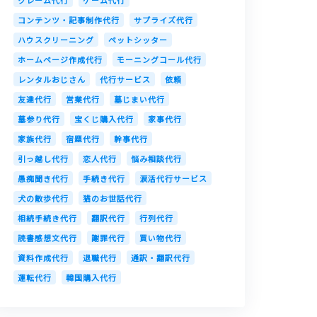
クレーム代行
ゲーム代行
コンテンツ・記事制作代行
サプライズ代行
ハウスクリーニング
ペットシッター
ホームページ作成代行
モーニングコール代行
レンタルおじさん
代行サービス
依頼
友達代行
営業代行
墓じまい代行
墓参り代行
宝くじ購入代行
家事代行
家族代行
宿題代行
幹事代行
引っ越し代行
恋人代行
悩み相談代行
愚痴聞き代行
手続き代行
涙活代行サービス
犬の散歩代行
猫のお世話代行
相続手続き代行
翻訳代行
行列代行
読書感想文代行
謝罪代行
買い物代行
資料作成代行
退職代行
通訳・翻訳代行
運転代行
韓国購入代行