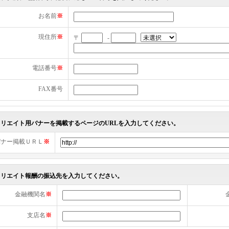
お名前
※
現住所
※
〒
-
電話番号
※
FAX番号
ィリエイト用バナーを掲載するページのURLを入力してください。
バナー掲載ＵＲＬ
※
ィリエイト報酬の振込先を入力してください。
金融機関名
※
支店名
※